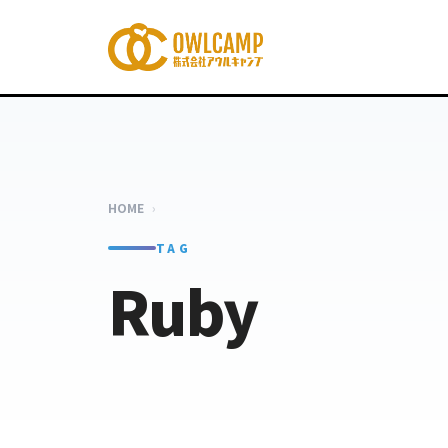
HOME
›
TAG
Ruby