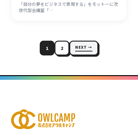
「自分の夢をビジネスで表現する」をモットーに次
世代型会議室「…
NEXT →
1
2
投
稿
の
ペ
ー
ジ
送
り