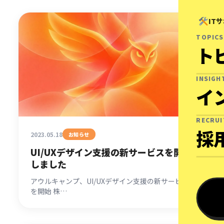
IT
TOPICS
ト
INSIGH
イ
RECRU
採
2023.05.18
お知らせ
UI/UXデザイン支援の新サービスを開始
しました
アウルキャンプ、UI/UXデザイン支援の新サービス
を開始 株…