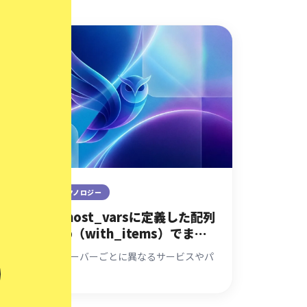
2016.02.12
テクノロジー
Ansibleでhost_varsに定義した配列
変数をloop（with_items）でまわ
す方法【YAML記法も解説】
Ansibleで各サーバーごとに異なるサービスやパ
ッケージを…