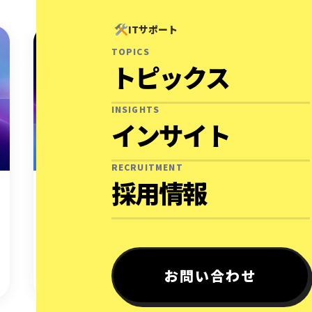
ITサポート
TOPICS
トピックス
INSIGHTS
インサイト
RECRUITMENT
採用情報
2016.02.12
テクノロジー
初心者によるWordPress導入① – は
じめに
こんにちは。 Hiroです。 本ブログの開設者
お問い合わせ
で、初の投稿と…