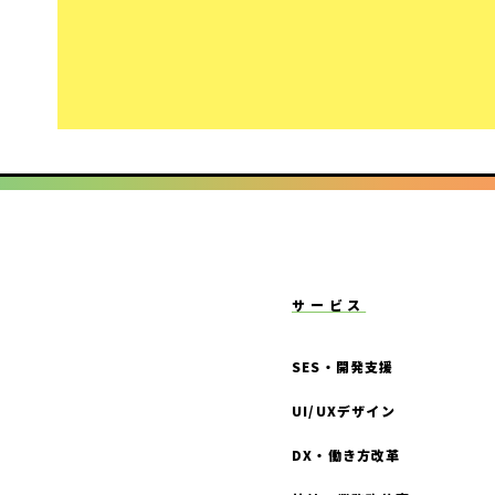
← PREV
1
…
5
6
7
投
稿
の
ペ
ー
ジ
送
り
サービス
SES・開発支援
UI/UXデザイン
DX・働き方改革