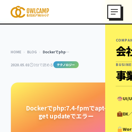
COMPA
会
HOME
›
BLOG
›
Dockerでphp…
BUSINE
2020.05.01
3分で読める
テクノロジー
事
UI
Dockerでphp:7.4-fpmでapt-
DX
get updateでエラー
Wor