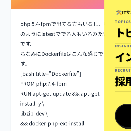
IT
TOPICS
php:5.4-fpmで出てる方もいるし、私
ト
のようにlatestででる人もいるみたい
です。
INSIGH
イ
ちなみにDockerfileはこんな感じで
す。
RECRU
[bash title=”Dockerfile”]
採
FROM php:7.4-fpm
RUN apt-get update && apt-get
install -y \
libzip-dev \
&& docker-php-ext-install