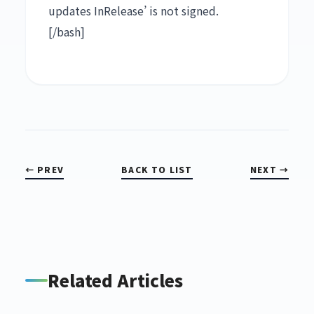
updates InRelease’ is not signed.
[/bash]
← PREV
BACK TO LIST
NEXT →
Related Articles