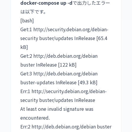
docker-compose up -d
で出力したエラー
は以下です。
[bash]
Get:1 http://security.debian.org/debian-
security buster/updates InRelease [65.4
kB]
Get:2 http://deb.debian.org/debian
buster InRelease [122 kB]
Get:3 http://deb.debian.org/debian
buster-updates InRelease [49.3 kB]
Err:1 http://security.debian.org/debian-
security buster/updates InRelease
At least one invalid signature was
encountered.
Err:2 http://deb.debian.org/debian buster