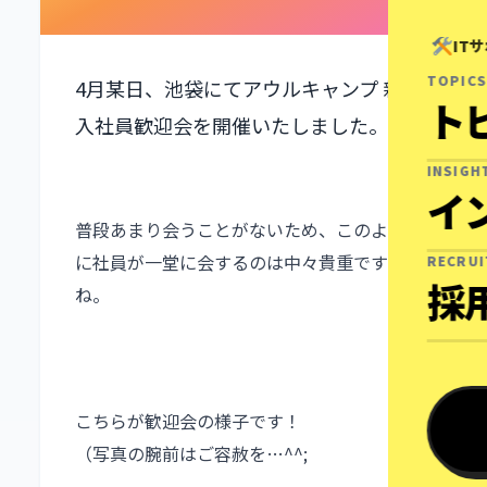
IT
TOPICS
4月某日、池袋にてアウルキャンプ 新
ト
入社員歓迎会を開催いたしました。
INSIGH
イ
普段あまり会うことがないため、このよう
に社員が一堂に会するのは中々貴重です
RECRU
採
ね。
こちらが歓迎会の様子です！
（写真の腕前はご容赦を…^^;