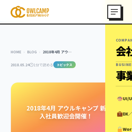
COMPA
会
HOME
›
BLOG
›
2018年4月 アウ…
BUSINE
2018.05.24
1分で読める
トピックス
事
UI
2018年4月 アウルキャンプ 新
DX
入社員歓迎会開催！
Wor