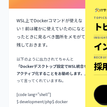
IT
TOPICS
WSL上でDockerコマンドが使えな
ト
い！前は確かに使えていたのになと思
ったときに見るべき箇所をメモがてら
INSIGH
イ
残しておきます。
RECRU
以下のように出力されてちゃんと
採
「Dockerデスクトップ設定でWSL統合を
アクティブ化することをお勧めします。」
って言ってくれていますね。
[code lang=”shell”]
$ development/php$ docker