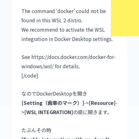
The command ‘docker’ could not be
found in this WSL 2 distro.
We recommend to activate the WSL
integration in Docker Desktop settings.
See https://docs.docker.com/docker-for-
windows/wsl/ for details.
[/code]
なのでDockerDesktopを開き
[Setting（歯車のマーク）]
->
[Resource]
-
>
[WSL INTEGRATION]
の順に開きます。
たぶんその時