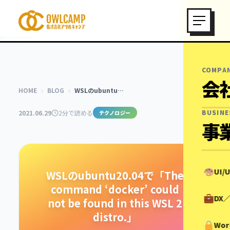
COMPA
会
HOME
›
BLOG
›
WSLのubuntu…
BUSINE
2021.06.29
2分で読める
テクノロジー
事
UI
WSLのubuntu20.04で「The
command ‘docker’ could
DX
not be found in this WSL 2
distro.」
Wor