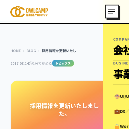
COMPA
会
HOME
›
BLOG
›
採用情報を更新いたし…
BUSINE
2017.08.14
1分で読める
トピックス
事
UI
採用情報を更新いたしまし
DX
た。
Wor