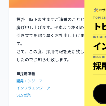
IT
TOPICS
拝啓 時下ますますご清栄のこととお
ト
慶び申し上げます。平素より格別のお
引き立てを賜り厚くお礼申し上げま
INSIGH
イ
す。
さて、この度、採用情報を更新致しま
RECRU
したのでお知らせ致します。
採
■採用職種
開発エンジニア
インフラエンジニア
SES営業