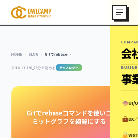
COMPA
会
HOME
›
BLOG
›
Gitでrebase…
BUSINE
2016.11.19
3分で読める
テクノロジー
事
UI
Gitでrebaseコマンドを使いコ
DX
ミットグラフを綺麗にする
Wor