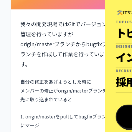
IT
TOPICS
我々の開発現場ではGitでバージョン
ト
管理を行っていますが
origin/masterブランチからbugfixブ
INSIGH
イ
ランチを作成して作業を行っていま
す。
RECRU
採
自分の修正をあげようとした時に
メンバーの修正がorigin/masterブランチに
先に取り込まれていると
1. origin/masterをpullしてbugfixブランチ
にマージ